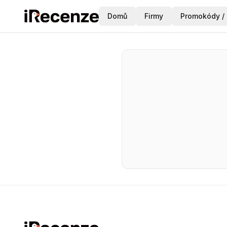
Domů
Firmy
Promokódy / 