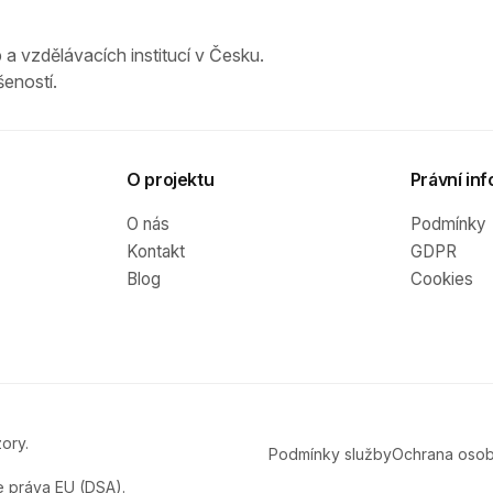
 a vzdělávacích institucí v Česku.
eností.
O projektu
Právní inf
O nás
Podmínky
Kontakt
GDPR
Blog
Cookies
ory.
Podmínky služby
Ochrana osob
e práva EU (DSA).