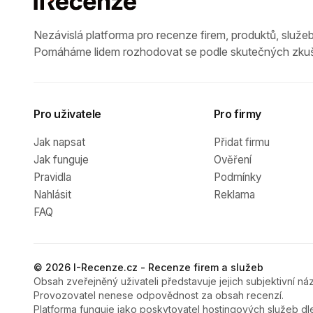
Nezávislá platforma pro recenze firem, produktů, služeb
Pomáháme lidem rozhodovat se podle skutečných zkuš
Pro uživatele
Pro firmy
Jak napsat
Přidat firmu
Jak funguje
Ověření
Pravidla
Podmínky
Nahlásit
Reklama
FAQ
© 2026 I-Recenze.cz - Recenze firem a služeb
Obsah zveřejněný uživateli představuje jejich subjektivní náz
Provozovatel nenese odpovědnost za obsah recenzí.
Platforma funguje jako poskytovatel hostingových služeb dl