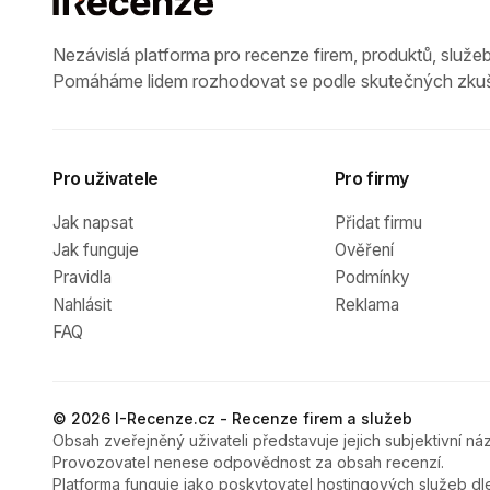
Nezávislá platforma pro recenze firem, produktů, služeb
Pomáháme lidem rozhodovat se podle skutečných zkuš
Pro uživatele
Pro firmy
Jak napsat
Přidat firmu
Jak funguje
Ověření
Pravidla
Podmínky
Nahlásit
Reklama
FAQ
© 2026 I-Recenze.cz - Recenze firem a služeb
Obsah zveřejněný uživateli představuje jejich subjektivní náz
Provozovatel nenese odpovědnost za obsah recenzí.
Platforma funguje jako poskytovatel hostingových služeb dl