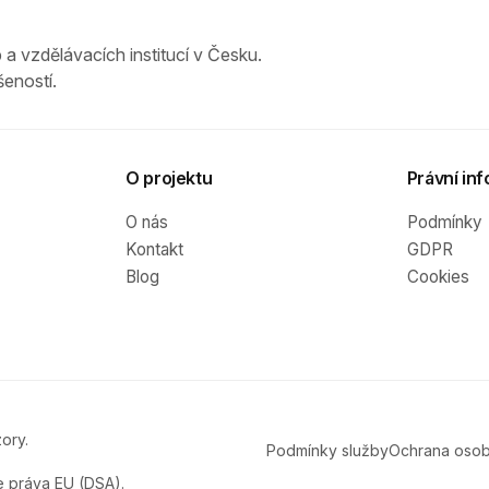
 a vzdělávacích institucí v Česku.
eností.
O projektu
Právní inf
O nás
Podmínky
Kontakt
GDPR
Blog
Cookies
ory.
Podmínky služby
Ochrana osob
e práva EU (DSA).