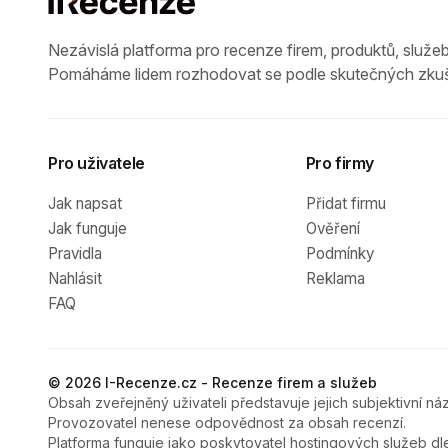
Nezávislá platforma pro recenze firem, produktů, služeb
Pomáháme lidem rozhodovat se podle skutečných zkuš
Pro uživatele
Pro firmy
Jak napsat
Přidat firmu
Jak funguje
Ověření
Pravidla
Podmínky
Nahlásit
Reklama
FAQ
© 2026 I-Recenze.cz - Recenze firem a služeb
Obsah zveřejněný uživateli představuje jejich subjektivní náz
Provozovatel nenese odpovědnost za obsah recenzí.
Platforma funguje jako poskytovatel hostingových služeb dl