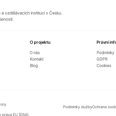
 a vzdělávacích institucí v Česku.
eností.
O projektu
Právní inf
O nás
Podmínky
Kontakt
GDPR
Blog
Cookies
ory.
Podmínky služby
Ochrana osob
e práva EU (DSA).