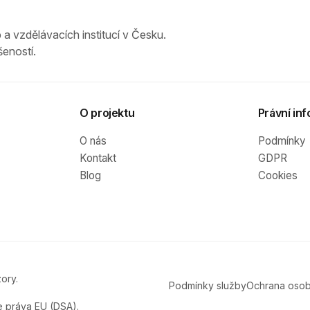
 a vzdělávacích institucí v Česku.
eností.
O projektu
Právní inf
O nás
Podmínky
Kontakt
GDPR
Blog
Cookies
ory.
Podmínky služby
Ochrana osob
e práva EU (DSA).