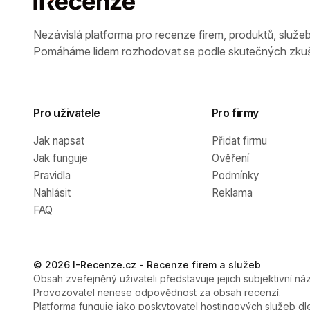
Nezávislá platforma pro recenze firem, produktů, služeb
Pomáháme lidem rozhodovat se podle skutečných zkuš
Pro uživatele
Pro firmy
Jak napsat
Přidat firmu
Jak funguje
Ověření
Pravidla
Podmínky
Nahlásit
Reklama
FAQ
© 2026 I-Recenze.cz - Recenze firem a služeb
Obsah zveřejněný uživateli představuje jejich subjektivní náz
Provozovatel nenese odpovědnost za obsah recenzí.
Platforma funguje jako poskytovatel hostingových služeb dl