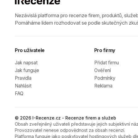
Nezávislá platforma pro recenze firem, produktů, služeb
Pomáháme lidem rozhodovat se podle skutečných zkuš
Pro uživatele
Pro firmy
Jak napsat
Přidat firmu
Jak funguje
Ověření
Pravidla
Podmínky
Nahlásit
Reklama
FAQ
© 2026 I-Recenze.cz - Recenze firem a služeb
Obsah zveřejněný uživateli představuje jejich subjektivní náz
Provozovatel nenese odpovědnost za obsah recenzí.
Platforma funguje jako poskytovatel hostingových služeb dl