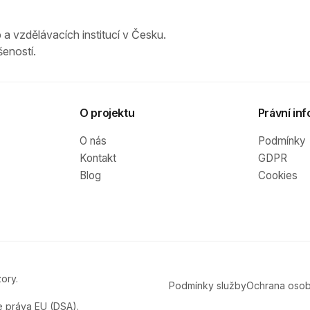
 a vzdělávacích institucí v Česku.
eností.
O projektu
Právní inf
O nás
Podmínky
Kontakt
GDPR
Blog
Cookies
ory.
Podmínky služby
Ochrana osob
e práva EU (DSA).