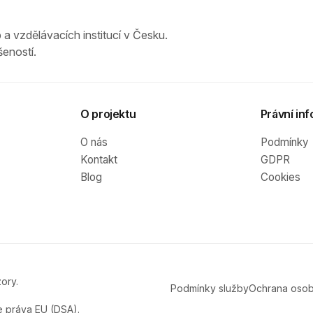
 a vzdělávacích institucí v Česku.
eností.
O projektu
Právní inf
O nás
Podmínky
Kontakt
GDPR
Blog
Cookies
ory.
Podmínky služby
Ochrana osob
e práva EU (DSA).