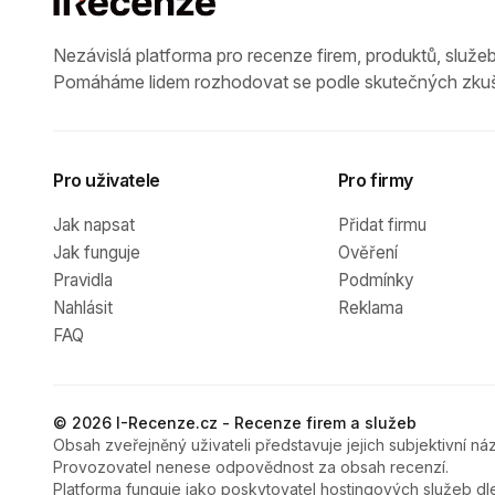
Nezávislá platforma pro recenze firem, produktů, služeb
Pomáháme lidem rozhodovat se podle skutečných zkuš
Pro uživatele
Pro firmy
Jak napsat
Přidat firmu
Jak funguje
Ověření
Pravidla
Podmínky
Nahlásit
Reklama
FAQ
© 2026 I-Recenze.cz - Recenze firem a služeb
Obsah zveřejněný uživateli představuje jejich subjektivní náz
Provozovatel nenese odpovědnost za obsah recenzí.
Platforma funguje jako poskytovatel hostingových služeb dl