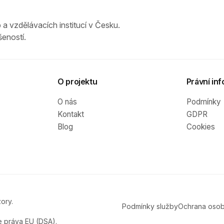
 a vzdělávacích institucí v Česku.
eností.
O projektu
Právní inf
O nás
Podmínky
Kontakt
GDPR
Blog
Cookies
ory.
Podmínky služby
Ochrana osob
e práva EU (DSA).