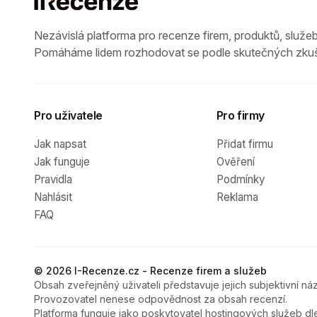
Nezávislá platforma pro recenze firem, produktů, služeb
Pomáháme lidem rozhodovat se podle skutečných zkuš
Pro uživatele
Pro firmy
Jak napsat
Přidat firmu
Jak funguje
Ověření
Pravidla
Podmínky
Nahlásit
Reklama
FAQ
© 2026 I-Recenze.cz - Recenze firem a služeb
Obsah zveřejněný uživateli představuje jejich subjektivní náz
Provozovatel nenese odpovědnost za obsah recenzí.
Platforma funguje jako poskytovatel hostingových služeb dl