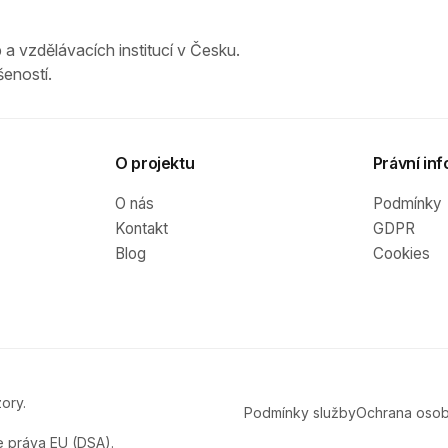
 a vzdělávacích institucí v Česku.
eností.
O projektu
Právní inf
O nás
Podmínky
Kontakt
GDPR
Blog
Cookies
ory.
Podmínky služby
Ochrana osob
e práva EU (DSA).