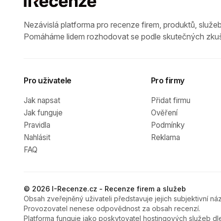
Nezávislá platforma pro recenze firem, produktů, služeb
Pomáháme lidem rozhodovat se podle skutečných zkuš
Pro uživatele
Pro firmy
Jak napsat
Přidat firmu
Jak funguje
Ověření
Pravidla
Podmínky
Nahlásit
Reklama
FAQ
© 2026 I-Recenze.cz - Recenze firem a služeb
Obsah zveřejněný uživateli představuje jejich subjektivní náz
Provozovatel nenese odpovědnost za obsah recenzí.
Platforma funguje jako poskytovatel hostingových služeb dl