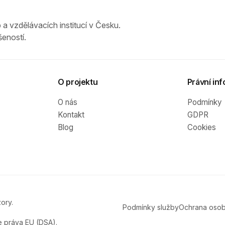
 a vzdělávacích institucí v Česku.
eností.
O projektu
Právní inf
O nás
Podmínky
Kontakt
GDPR
Blog
Cookies
ory.
Podmínky služby
Ochrana osob
e práva EU (DSA).