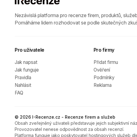
Nezávislá platforma pro recenze firem, produktů, služeb
Pomáháme lidem rozhodovat se podle skutečných zkuš
Pro uživatele
Pro firmy
Jak napsat
Přidat firmu
Jak funguje
Ověření
Pravidla
Podmínky
Nahlásit
Reklama
FAQ
© 2026 I-Recenze.cz - Recenze firem a služeb
Obsah zveřejněný uživateli představuje jejich subjektivní náz
Provozovatel nenese odpovědnost za obsah recenzí.
Platforma funguje jako poskytovatel hostingových služeb dl