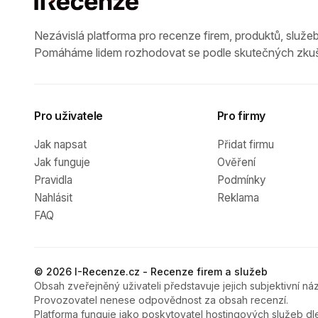
Nezávislá platforma pro recenze firem, produktů, služeb
Pomáháme lidem rozhodovat se podle skutečných zkuš
Pro uživatele
Pro firmy
Jak napsat
Přidat firmu
Jak funguje
Ověření
Pravidla
Podmínky
Nahlásit
Reklama
FAQ
© 2026 I-Recenze.cz - Recenze firem a služeb
Obsah zveřejněný uživateli představuje jejich subjektivní náz
Provozovatel nenese odpovědnost za obsah recenzí.
Platforma funguje jako poskytovatel hostingových služeb dl