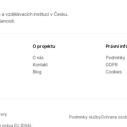
 a vzdělávacích institucí v Česku.
eností.
O projektu
Právní inf
O nás
Podmínky
Kontakt
GDPR
Blog
Cookies
ory.
Podmínky služby
Ochrana osob
e práva EU (DSA).