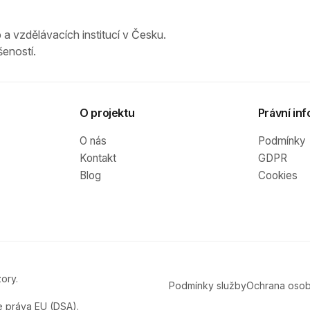
 a vzdělávacích institucí v Česku.
eností.
O projektu
Právní inf
O nás
Podmínky
Kontakt
GDPR
Blog
Cookies
ory.
Podmínky služby
Ochrana osob
e práva EU (DSA).