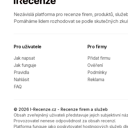
Nezávislá platforma pro recenze firem, produktů, služeb
Pomáháme lidem rozhodovat se podle skutečných zkuš
Pro uživatele
Pro firmy
Jak napsat
Přidat firmu
Jak funguje
Ověření
Pravidla
Podmínky
Nahlásit
Reklama
FAQ
© 2026 I-Recenze.cz - Recenze firem a služeb
Obsah zveřejněný uživateli představuje jejich subjektivní náz
Provozovatel nenese odpovědnost za obsah recenzí.
Platforma funguje jako poskytovatel hostingových služeb dl