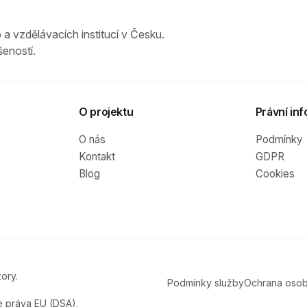
 a vzdělávacích institucí v Česku.
eností.
O projektu
Právní inf
O nás
Podmínky
Kontakt
GDPR
Blog
Cookies
ory.
Podmínky služby
Ochrana osob
e práva EU (DSA).