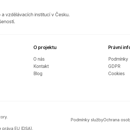
 a vzdělávacích institucí v Česku.
eností.
O projektu
Právní inf
O nás
Podmínky
Kontakt
GDPR
Blog
Cookies
ory.
Podmínky služby
Ochrana osob
e práva EU (DSA).