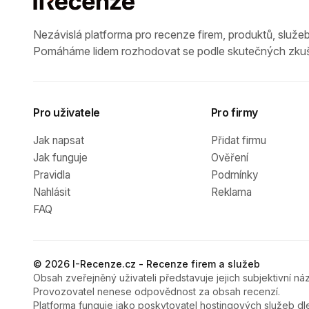
Nezávislá platforma pro recenze firem, produktů, služeb
Pomáháme lidem rozhodovat se podle skutečných zkuš
Pro uživatele
Pro firmy
Jak napsat
Přidat firmu
Jak funguje
Ověření
Pravidla
Podmínky
Nahlásit
Reklama
FAQ
© 2026 I-Recenze.cz - Recenze firem a služeb
Obsah zveřejněný uživateli představuje jejich subjektivní náz
Provozovatel nenese odpovědnost za obsah recenzí.
Platforma funguje jako poskytovatel hostingových služeb dl